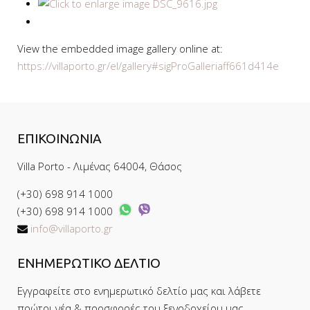
View the embedded image gallery online at:
https://villaporto.gr/el/gallery#sigProGalleriaff661d414e
ΕΠΙΚΟΙΝΩΝΙΑ
Villa Porto - Λιμένας 64004, Θάσος
(+30) 698 914 1000
(+30) 698 914 1000
info@villaporto.gr
ΕΝΗΜΕΡΩΤΙΚΟ ΔΕΛΤΙΟ
Εγγραφείτε στο ενημερωτικό δελτίο μας και λάβετε
πρώτοι νέα & προσφορές του ξενοδοχείου μας.